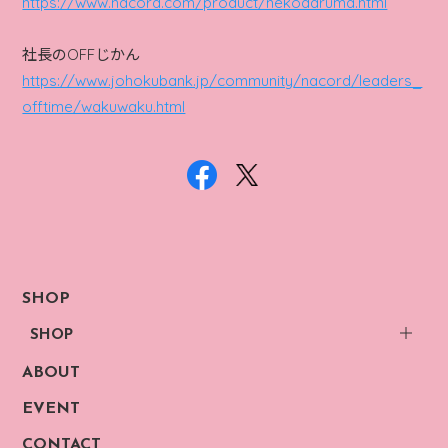
https://www.nacord.com/product/nekodaruma.html
社長のOFFじかん
https://www.johokubank.jp/community/nacord/leaders_
offtime/wakuwaku.html
SHOP
SHOP
ABOUT
EVENT
CONTACT