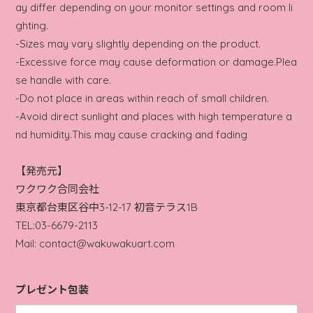
ay differ depending on your monitor settings and room li
ghting.
-Sizes may vary slightly depending on the product.
-Excessive force may cause deformation or damage.Plea
se handle with care.
-Do not place in areas within reach of small children.
-Avoid direct sunlight and places with high temperature a
nd humidity.This may cause cracking and fading
【発売元】
ワクワク合同会社
東京都台東区谷中3-12-17 初音テラス1B
TEL:03-6679-2113
Mail:
contact@wakuwakuart.com
プレゼント包装