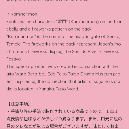
・Kaminarimon
Features the characters “雷門” (Kaminarimon) on the fron
t belly and a fireworks pattern on the back.
“Kaminarimon” is the name of the historic gate of Sensoji
Temple. The fireworks on the back represent Japan's mo
st famous fireworks display, the Sumida River Fireworks
Festival.
This special product was created in conjunction with the T
aito Ward Bera-bou Edo Taito Taiga Drama Museum proj
ect, inspired by the connection that artist ai sayama's stu
dio is located in Yanaka, Taito Ward.
【注意事項】
・手塗り等の手法で製作されている商品ですので、１点１
点表情や色味などが少しづつ異なります。また、口元に絵の
具のタレなどが生じる場合がございますが、味としてお楽