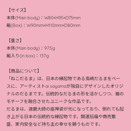
【サイズ】
本体(Main body)：W80×H95×D75mm
箱(Box)：W90mm×H110mm×D80mm
【重さ】
本体(Main body)：97.5g
箱入り(in box)：137g
【商品について】
「ねこだるま」は、日本の縁起物である高崎だるまをベー
スに、アーティストai sayamaが独自にデザインしたオリジ
ナルのだるまです。伝統的なだるまの形を活かしつつ、猫の
モチーフを融合させたユニークな作品です。
だるまは、達磨大師の座禅姿が元になっており、倒れても起
き上がる日本の伝統的な縁起物です。開運招福や商売繁
盛、家内安全など持ち主の幸せを願うものです。