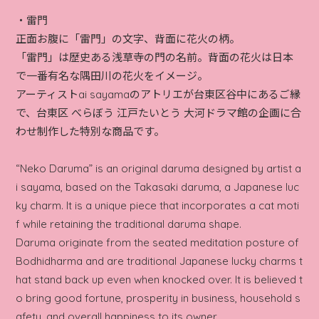
・雷門
正面お腹に「雷門」の文字、背面に花火の柄。
「雷門」は歴史ある浅草寺の門の名前。背面の花火は日本
で一番有名な隅田川の花火をイメージ。
アーティストai sayamaのアトリエが台東区谷中にあるご縁
で、台東区 べらぼう 江戸たいとう 大河ドラマ館の企画に合
わせ制作した特別な商品です。
“Neko Daruma” is an original daruma designed by artist a
i sayama, based on the Takasaki daruma, a Japanese luc
ky charm. It is a unique piece that incorporates a cat moti
f while retaining the traditional daruma shape.
Daruma originate from the seated meditation posture of
Bodhidharma and are traditional Japanese lucky charms t
hat stand back up even when knocked over. It is believed t
o bring good fortune, prosperity in business, household s
afety, and overall happiness to its owner.